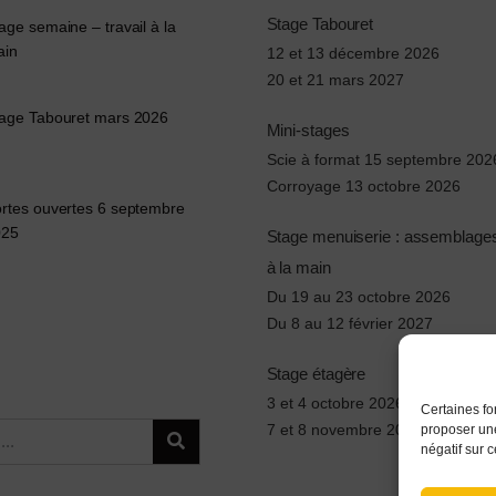
Stage Tabouret
age semaine – travail à la
ain
12 et 13 décembre 2026
20 et 21 mars 2027
age Tabouret mars 2026
Mini-stages
Scie à format 15 septembre 202
Corroyage 13 octobre 2026
rtes ouvertes 6 septembre
025
Stage menuiserie : assemblages 
à la main
Du 19 au 23 octobre 2026
Du 8 au 12 février 2027
Stage étagère
3 et 4 octobre 2026
Certaines fo
7 et 8 novembre 2026
proposer une
négatif sur c