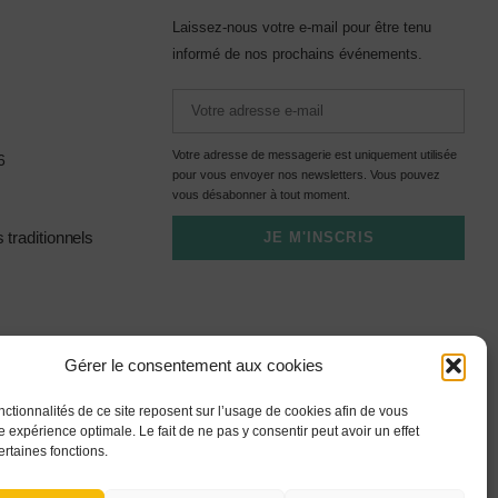
Laissez-nous votre e-mail pour être tenu
informé de nos prochains événements.
Votre adresse de messagerie est uniquement utilisée
6
pour vous envoyer nos newsletters. Vous pouvez
vous désabonner à tout moment.
traditionnels
JE M'INSCRIS
Gérer le consentement aux cookies
nctionnalités de ce site reposent sur l’usage de cookies afin de vous
 expérience optimale. Le fait de ne pas y consentir peut avoir un effet
ertaines fonctions.