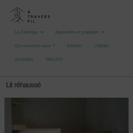
La Fabrique
Apprendre et pratiquer
Qui sommes-nous ?
Adhérer
L’Atelier
Actualités
Wiki ATF
Lit réhaussé