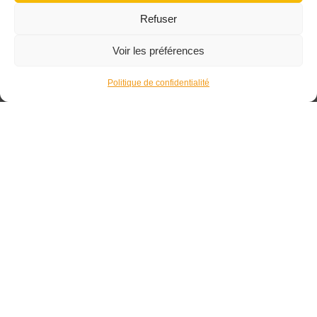
vivre un atelier de menuiserie fondé sur l’échange
Refuser
convivial des savoirs dans une optique écologique et
solidaire.
Voir les préférences
Politique de confidentialité
L’Atelier
134 rue d’Aubervilliers
75019 Paris
au sein de Métropole 19
contact@atraversfil.org
Newsletter
Laissez-nous votre e-mail pour être tenu informé de nos prochains